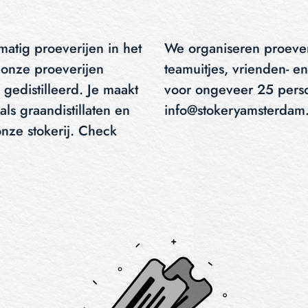
atig proeverijen in het
We organiseren proever
 onze proeverijen
teamuitjes, vrienden- en 
gedistilleerd. Je maakt
voor ongeveer 25 pers
als graandistillaten en
info@stokeryamsterdam
 onze stokerij. Check