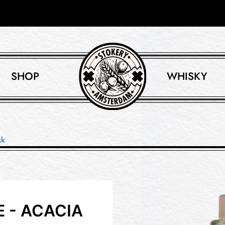
SHOP
WHISKY
sk
E - ACACIA